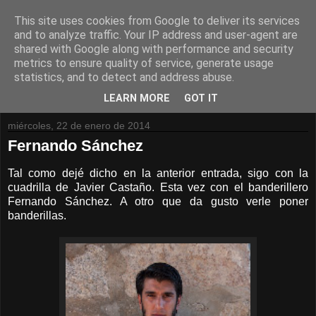
This site uses cookies from Google to deliver its services
and to analyze traffic. Your IP address and user-agent are
shared with Google along with performance and security
metrics to ensure quality of service, generate usage
statistics, and to detect and address abuse.
LEARN MORE
GOT IT
miércoles, 22 de enero de 2014
Fernando Sánchez
Tal como dejé dicho en la anterior entrada, sigo con la
cuadrilla de Javier Castaño. Esta vez con el banderillero
Fernando Sánchez. A otro que da gusto verle poner
banderillas.