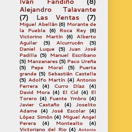
Iván Fandiño
(8)
Alejandro Talavante
(7)
Las Ventas
(7)
Miguel Abellán
(6)
Morante de
la Puebla
(6)
Roca Rey
(6)
Victorino Martín
(6)
Alberto
Aguilar
(5)
Alcurrucén
(5)
Daniel Luque
(5)
Juan José
Padilla
(5)
Manuel Escribano
(5)
Manzanares
(5)
Paco Ureña
(5)
Pepe Moral
(5)
Puerta
grande
(5)
Sebastián Castella
(5)
Adolfo Martín
(4)
Antonio
Ferrera
(4)
Curro Díaz
(4)
David Mora
(4)
El Cid
(4)
El
Torero
(4)
Fuente Ymbro
(4)
Javier Castaño
(4)
Joselito
Adame
(4)
José Escolar
(4)
López Simón
(4)
Miguel Angel
Perera
(4)
Montealto
(4)
Victoriano del Rio
(4)
Antonio