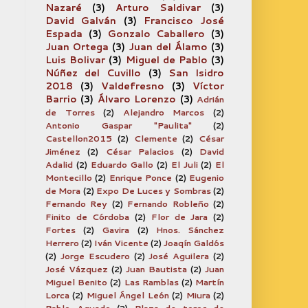
Nazaré
(3)
Arturo Saldivar
(3)
David Galván
(3)
Francisco José
Espada
(3)
Gonzalo Caballero
(3)
Juan Ortega
(3)
Juan del Álamo
(3)
Luis Bolivar
(3)
Miguel de Pablo
(3)
Núñez del Cuvillo
(3)
San Isidro
2018
(3)
Valdefresno
(3)
Víctor
Barrio
(3)
Álvaro Lorenzo
(3)
Adrián
de Torres
(2)
Alejandro Marcos
(2)
Antonio Gaspar "Paulita"
(2)
Castellon2015
(2)
Clemente
(2)
César
Jiménez
(2)
César Palacios
(2)
David
Adalid
(2)
Eduardo Gallo
(2)
El Juli
(2)
El
Montecillo
(2)
Enrique Ponce
(2)
Eugenio
de Mora
(2)
Expo De Luces y Sombras
(2)
Fernando Rey
(2)
Fernando Robleño
(2)
Finito de Córdoba
(2)
Flor de Jara
(2)
Fortes
(2)
Gavira
(2)
Hnos. Sánchez
Herrero
(2)
Iván Vicente
(2)
Joaqín Galdós
(2)
Jorge Escudero
(2)
José Aguilera
(2)
José Vázquez
(2)
Juan Bautista
(2)
Juan
Miguel Benito
(2)
Las Ramblas
(2)
Martín
Lorca
(2)
Miguel Ángel León
(2)
Miura
(2)
Pablo Aguado
(2)
Plaza de toros de