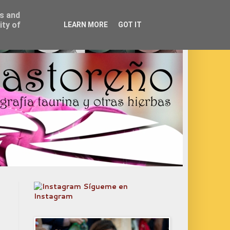
ss and
ity of
LEARN MORE
GOT IT
Sígueme en
Instagram