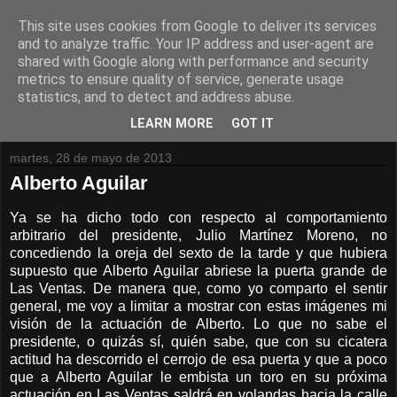
This site uses cookies from Google to deliver its services
and to analyze traffic. Your IP address and user-agent are
shared with Google along with performance and security
metrics to ensure quality of service, generate usage
statistics, and to detect and address abuse.
LEARN MORE
GOT IT
martes, 28 de mayo de 2013
Alberto Aguilar
Ya se ha dicho todo con respecto al comportamiento
arbitrario del presidente, Julio Martínez Moreno, no
concediendo la oreja del sexto de la tarde y que hubiera
supuesto que Alberto Aguilar abriese la puerta grande de
Las Ventas. De manera que, como yo comparto el sentir
general, me voy a limitar a mostrar con estas imágenes mi
visión de la actuación de Alberto. Lo que no sabe el
presidente, o quizás sí, quién sabe, que con su cicatera
actitud ha descorrido el cerrojo de esa puerta y que a poco
que a Alberto Aguilar le embista un toro en su próxima
actuación en Las Ventas saldrá en volandas hacia la calle