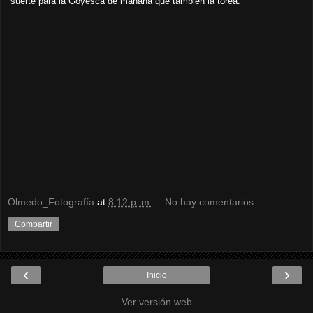
suerte para la Goyesca de mañana que también la torea.
Olmedo_Fotografía
at
8:12 p. m.
No hay comentarios:
Compartir
‹
›
Inicio
Ver versión web