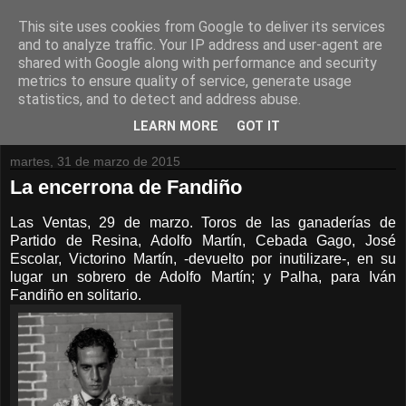
This site uses cookies from Google to deliver its services
and to analyze traffic. Your IP address and user-agent are
shared with Google along with performance and security
metrics to ensure quality of service, generate usage
statistics, and to detect and address abuse.
LEARN MORE
GOT IT
martes, 31 de marzo de 2015
La encerrona de Fandiño
Las Ventas, 29 de marzo. Toros de las ganaderías de
Partido de Resina, Adolfo Martín, Cebada Gago, José
Escolar, Victorino Martín, -devuelto por inutilizare-, en su
lugar un sobrero de Adolfo Martín; y Palha, para Iván
Fandiño en solitario.