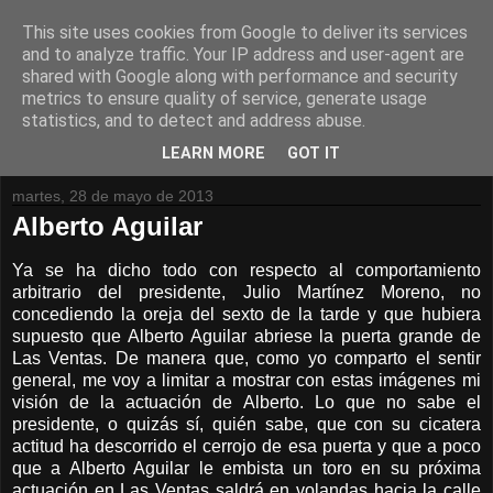
This site uses cookies from Google to deliver its services
and to analyze traffic. Your IP address and user-agent are
shared with Google along with performance and security
metrics to ensure quality of service, generate usage
statistics, and to detect and address abuse.
LEARN MORE
GOT IT
martes, 28 de mayo de 2013
Alberto Aguilar
Ya se ha dicho todo con respecto al comportamiento
arbitrario del presidente, Julio Martínez Moreno, no
concediendo la oreja del sexto de la tarde y que hubiera
supuesto que Alberto Aguilar abriese la puerta grande de
Las Ventas. De manera que, como yo comparto el sentir
general, me voy a limitar a mostrar con estas imágenes mi
visión de la actuación de Alberto. Lo que no sabe el
presidente, o quizás sí, quién sabe, que con su cicatera
actitud ha descorrido el cerrojo de esa puerta y que a poco
que a Alberto Aguilar le embista un toro en su próxima
actuación en Las Ventas saldrá en volandas hacia la calle