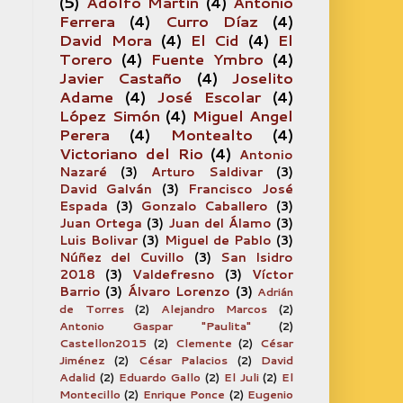
(5)
Adolfo Martín
(4)
Antonio
Ferrera
(4)
Curro Díaz
(4)
David Mora
(4)
El Cid
(4)
El
Torero
(4)
Fuente Ymbro
(4)
Javier Castaño
(4)
Joselito
Adame
(4)
José Escolar
(4)
López Simón
(4)
Miguel Angel
Perera
(4)
Montealto
(4)
Victoriano del Rio
(4)
Antonio
Nazaré
(3)
Arturo Saldivar
(3)
David Galván
(3)
Francisco José
Espada
(3)
Gonzalo Caballero
(3)
Juan Ortega
(3)
Juan del Álamo
(3)
Luis Bolivar
(3)
Miguel de Pablo
(3)
Núñez del Cuvillo
(3)
San Isidro
2018
(3)
Valdefresno
(3)
Víctor
Barrio
(3)
Álvaro Lorenzo
(3)
Adrián
de Torres
(2)
Alejandro Marcos
(2)
Antonio Gaspar "Paulita"
(2)
Castellon2015
(2)
Clemente
(2)
César
Jiménez
(2)
César Palacios
(2)
David
Adalid
(2)
Eduardo Gallo
(2)
El Juli
(2)
El
Montecillo
(2)
Enrique Ponce
(2)
Eugenio