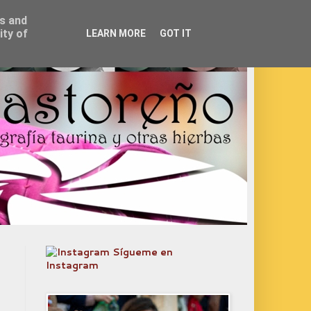
ss and
ity of
LEARN MORE
GOT IT
Sígueme en
Instagram