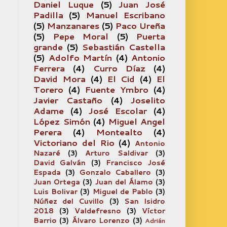
Daniel Luque
(5)
Juan José
Padilla
(5)
Manuel Escribano
(5)
Manzanares
(5)
Paco Ureña
(5)
Pepe Moral
(5)
Puerta
grande
(5)
Sebastián Castella
(5)
Adolfo Martín
(4)
Antonio
Ferrera
(4)
Curro Díaz
(4)
David Mora
(4)
El Cid
(4)
El
Torero
(4)
Fuente Ymbro
(4)
Javier Castaño
(4)
Joselito
Adame
(4)
José Escolar
(4)
López Simón
(4)
Miguel Angel
Perera
(4)
Montealto
(4)
Victoriano del Rio
(4)
Antonio
Nazaré
(3)
Arturo Saldivar
(3)
David Galván
(3)
Francisco José
Espada
(3)
Gonzalo Caballero
(3)
Juan Ortega
(3)
Juan del Álamo
(3)
Luis Bolivar
(3)
Miguel de Pablo
(3)
Núñez del Cuvillo
(3)
San Isidro
2018
(3)
Valdefresno
(3)
Víctor
Barrio
(3)
Álvaro Lorenzo
(3)
Adrián