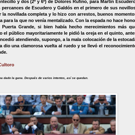
ntecillo y dos (2º y 6º) de Dolores Rufino, para Martín Escudero
 percances de Escudero y Galdós en el primero de sus novillos
r la novillada completa y lo hizo con arrestos, buenos momento
ta para la que no venía mentalizado. Con la espada no hace hono
 la Puerta Grande, si bien había hecho merecimientos más qu
 el público mayoritariamente le pidió la oreja en el quinto, ante
concedió atendiendo, supongo, a la mala colocación de la estocad
a dio una clamorosa vuelta al ruedo y se llevó el reconocimient
nde.
Cultoro
ha dado la gana. Después de varios intentos, así se quedan.