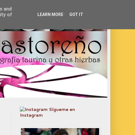
ss and
ity of
LEARN MORE
GOT IT
Sígueme en
Instagram