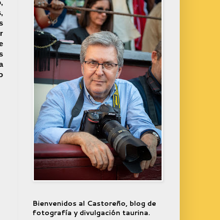
,
,
s
r
e
s
a
o
Bienvenidos al Castoreño, blog de
fotografía y divulgación taurina.