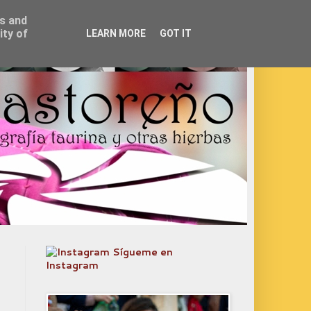
ss and
ity of
LEARN MORE
GOT IT
Sígueme en
Instagram