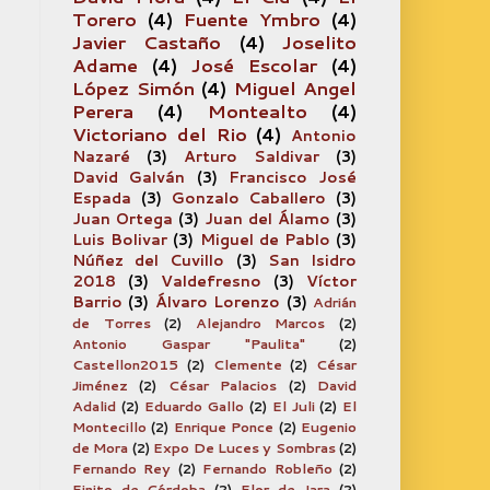
Torero
(4)
Fuente Ymbro
(4)
Javier Castaño
(4)
Joselito
Adame
(4)
José Escolar
(4)
López Simón
(4)
Miguel Angel
Perera
(4)
Montealto
(4)
Victoriano del Rio
(4)
Antonio
Nazaré
(3)
Arturo Saldivar
(3)
David Galván
(3)
Francisco José
Espada
(3)
Gonzalo Caballero
(3)
Juan Ortega
(3)
Juan del Álamo
(3)
Luis Bolivar
(3)
Miguel de Pablo
(3)
Núñez del Cuvillo
(3)
San Isidro
2018
(3)
Valdefresno
(3)
Víctor
Barrio
(3)
Álvaro Lorenzo
(3)
Adrián
de Torres
(2)
Alejandro Marcos
(2)
Antonio Gaspar "Paulita"
(2)
Castellon2015
(2)
Clemente
(2)
César
Jiménez
(2)
César Palacios
(2)
David
Adalid
(2)
Eduardo Gallo
(2)
El Juli
(2)
El
Montecillo
(2)
Enrique Ponce
(2)
Eugenio
de Mora
(2)
Expo De Luces y Sombras
(2)
Fernando Rey
(2)
Fernando Robleño
(2)
Finito de Córdoba
(2)
Flor de Jara
(2)