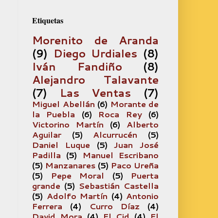
Etiquetas
Morenito de Aranda
(9)
Diego Urdiales
(8)
Iván Fandiño
(8)
Alejandro Talavante
(7)
Las Ventas
(7)
Miguel Abellán
(6)
Morante de
la Puebla
(6)
Roca Rey
(6)
Victorino Martín
(6)
Alberto
Aguilar
(5)
Alcurrucén
(5)
Daniel Luque
(5)
Juan José
Padilla
(5)
Manuel Escribano
(5)
Manzanares
(5)
Paco Ureña
(5)
Pepe Moral
(5)
Puerta
grande
(5)
Sebastián Castella
(5)
Adolfo Martín
(4)
Antonio
Ferrera
(4)
Curro Díaz
(4)
David Mora
(4)
El Cid
(4)
El