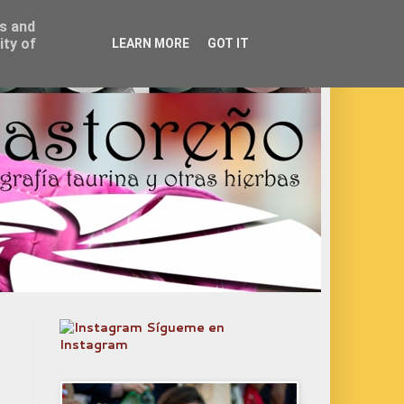
ss and
ity of
LEARN MORE
GOT IT
Sígueme en
Instagram