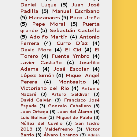
Daniel Luque
(5)
Juan José
Padilla
(5)
Manuel Escribano
(5)
Manzanares
(5)
Paco Ureña
(5)
Pepe Moral
(5)
Puerta
grande
(5)
Sebastián Castella
(5)
Adolfo Martín
(4)
Antonio
Ferrera
(4)
Curro Díaz
(4)
David Mora
(4)
El Cid
(4)
El
Torero
(4)
Fuente Ymbro
(4)
Javier Castaño
(4)
Joselito
Adame
(4)
José Escolar
(4)
López Simón
(4)
Miguel Angel
Perera
(4)
Montealto
(4)
Victoriano del Rio
(4)
Antonio
Nazaré
(3)
Arturo Saldivar
(3)
David Galván
(3)
Francisco José
Espada
(3)
Gonzalo Caballero
(3)
Juan Ortega
(3)
Juan del Álamo
(3)
Luis Bolivar
(3)
Miguel de Pablo
(3)
Núñez del Cuvillo
(3)
San Isidro
2018
(3)
Valdefresno
(3)
Víctor
Barrio
(3)
Álvaro Lorenzo
(3)
Adrián