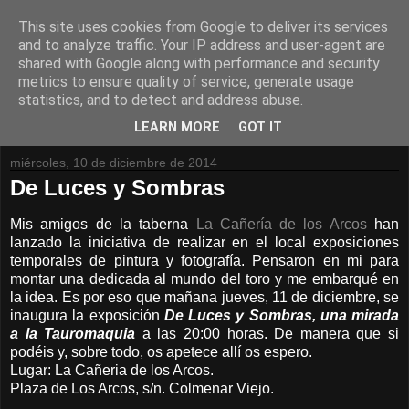
This site uses cookies from Google to deliver its services
and to analyze traffic. Your IP address and user-agent are
shared with Google along with performance and security
metrics to ensure quality of service, generate usage
statistics, and to detect and address abuse.
LEARN MORE
GOT IT
miércoles, 10 de diciembre de 2014
De Luces y Sombras
Mis amigos de la taberna
La Cañería de los Arcos
han
lanzado la iniciativa de realizar en el local exposiciones
temporales de pintura y fotografía. Pensaron en mi para
montar una dedicada al mundo del toro y me embarqué en
la idea. Es por eso que mañana jueves, 11 de diciembre, se
inaugura la exposición
De Luces y Sombras, una mirada
a la Tauromaquia
a las 20:00 horas. De manera que si
podéis y, sobre todo, os apetece allí os espero.
Lugar: La Cañeria de los Arcos.
Plaza de Los Arcos, s/n. Colmenar Viejo.