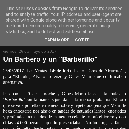
This site uses cookies from Google to deliver its services
and to analyze traffic. Your IP address and user-agent are
shared with Google along with performance and security
metrics to ensure quality of service, generate usage
statistics, and to detect and address abuse.
LEARN MORE
GOT IT
viernes, 26 de mayo de 2017
Un Barbero y un "Barberillo"
25/05/2017. Las Ventas. 14ª de feria. Lleno. Toros de Alcurrucén,
para “El Juli”, Álvaro Lorenzo y Ginés Marín que confirmaban
alternativa.
Pasaban las 9 de la noche y Ginés Marín le echa la muleta a
‘
Barberillo’
con la mano izquierda sin la menor probatura. El toro
que se va a por ella de manera noble y repetidora para que Marín le
haga entregarse por abajo en tandas de naturales largos, encajados
y profundos, rematados de manera excelente. Vibró el torero y con
él las 24.000 personas que lo presenciaban. No fue larga la faena,
no hacía falta, hasta hubo un momento que el toro en tablas