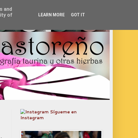
ss and
ity of
LEARN MORE
GOT IT
Sígueme en
Instagram