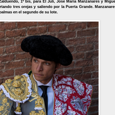
Zalduendo, 1º bis, para El Juli, Jose María Manzanares y Migue
rtando tres orejas y saliendo por la Puerta Grande. Manzanare
 palmas en el segundo de su lote.