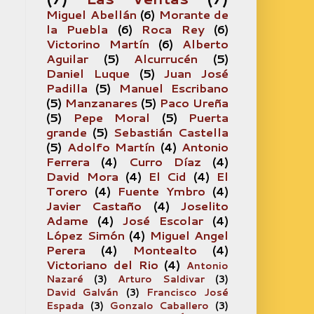
Miguel Abellán
(6)
Morante de
la Puebla
(6)
Roca Rey
(6)
Victorino Martín
(6)
Alberto
Aguilar
(5)
Alcurrucén
(5)
Daniel Luque
(5)
Juan José
Padilla
(5)
Manuel Escribano
(5)
Manzanares
(5)
Paco Ureña
(5)
Pepe Moral
(5)
Puerta
grande
(5)
Sebastián Castella
(5)
Adolfo Martín
(4)
Antonio
Ferrera
(4)
Curro Díaz
(4)
David Mora
(4)
El Cid
(4)
El
Torero
(4)
Fuente Ymbro
(4)
Javier Castaño
(4)
Joselito
Adame
(4)
José Escolar
(4)
López Simón
(4)
Miguel Angel
Perera
(4)
Montealto
(4)
Victoriano del Rio
(4)
Antonio
Nazaré
(3)
Arturo Saldivar
(3)
David Galván
(3)
Francisco José
Espada
(3)
Gonzalo Caballero
(3)