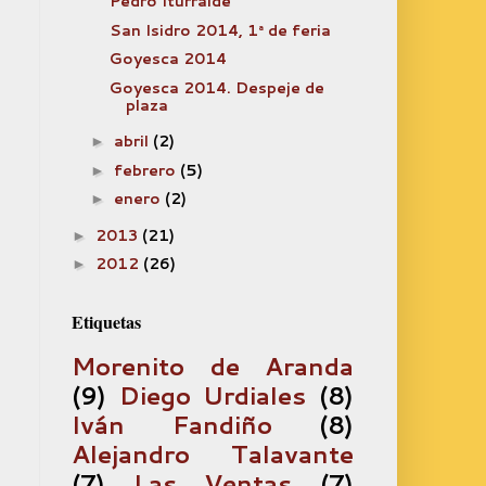
Pedro Iturralde
San Isidro 2014, 1ª de feria
Goyesca 2014
Goyesca 2014. Despeje de
plaza
abril
(2)
►
febrero
(5)
►
enero
(2)
►
2013
(21)
►
2012
(26)
►
Etiquetas
Morenito de Aranda
(9)
Diego Urdiales
(8)
Iván Fandiño
(8)
Alejandro Talavante
(7)
Las Ventas
(7)