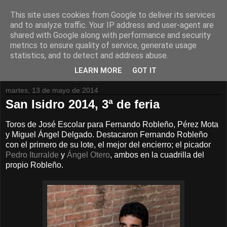
This site uses cookies from Google to deliver its services
and to analyze traffic. Your IP address and user-agent are
shared with Google along with performance and security
metrics to ensure quality of service, generate usage
statistics, and to detect and address abuse.
LEARN MORE
GOT IT
martes, 13 de mayo de 2014
San Isidro 2014, 3ª de feria
Toros de José Escolar para Fernando Robleño, Pérez Mota
y Miguel Ángel Delgado. Destacaron Fernando Robleño
con el primero de su lote, el mejor del encierro; el picador
Pedro Iturralde
y
Ángel Otero
, ambos en la cuadrilla del
propio Robleño.